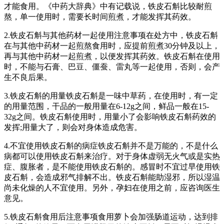
才能食用。《中药大辞典》中有记载说，铁皮石斛比较耐煎
熬，单一使用时，需要长时间煎煮，才能发挥其药效。
2.铁皮石斛与其他药材一起使用注意事项在处方中，铁皮石斛
在与其他中药材一起煎熬食用时，应提前煎煮30分钟及以上，
再与其他中药材一起煎煮，以便发挥其药效。铁皮石斛在使用
时，不能与石膏、巴豆、僵蚕、雷丸等一起使用，否则，会产
生不良后果。
3.铁皮石斛的用量铁皮石斛是一味中草药，在使用时，有一定
的用量范围，干品的一般用量在6-12g之间，鲜品一般在15-
32g之间。铁皮石斛使用时，用量小了会影响铁皮石斛药效的
发挥;用量大了，则会对身体造成危害。
4.不宜使用铁皮石斛的病症铁皮石斛并不是万能的，不是什么
病都可以使用铁皮石斛来治疗。对于身体虚弱无火气或是实热
症、腹胀者，是不能使用铁皮石斛的。感冒时不宜过早使用铁
皮石斛，会造成邪气排解不出。铁皮石斛能助湿邪，所以湿温
尚未化燥的人不宜使用。另外，孕妇在使用之前，应咨询医生
意见。
5.铁皮石斛食用后注意事项食用萝卜会加强肠道运动，达到排