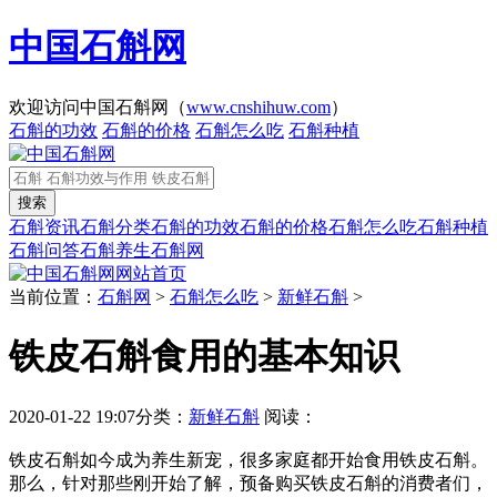
中国石斛网
欢迎访问中国石斛网（
www.cnshihuw.com
）
石斛的功效
石斛的价格
石斛怎么吃
石斛种植
石斛资讯
石斛分类
石斛的功效
石斛的价格
石斛怎么吃
石斛种植
石斛问答
石斛养生
石斛网
网站首页
当前位置：
石斛网
>
石斛怎么吃
>
新鲜石斛
>
铁皮石斛食用的基本知识
2020-01-22 19:07
分类：
新鲜石斛
阅读：
铁皮石斛如今成为养生新宠，很多家庭都开始食用铁皮石斛。
那么，针对那些刚开始了解，预备购买铁皮石斛的消费者们，