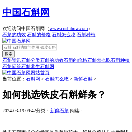
中国石斛网
欢迎访问中国石斛网（
www.cnshihuw.com
）
石斛的功效
石斛的价格
石斛怎么吃
石斛种植
石斛资讯
石斛分类
石斛的功效
石斛的价格
石斛怎么吃
石斛种植
石斛问答
石斛养生
石斛网
网站首页
当前位置：
石斛网
>
石斛怎么吃
>
新鲜石斛
>
如何挑选铁皮石斛鲜条？
2024-03-19 09:42
分类：
新鲜石斛
阅读：