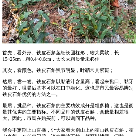
首先，看外形。铁皮石斛茎细长圆柱形，较为柔软，长
15~25cm，粗0.4~0.6cm，太长太粗质量未必佳；
其次，看颜色。铁皮石斛黑节明显，叶鞘常具紫斑；
然后，尝一尝。铁皮石斛以黏液汁含量高，嚼起来黏口、黏牙
的最好，咀嚼后基本可以在口中融化。这也是市民最容易辨别
铁皮石斛优劣的方法之一。
最后，挑品种。铁皮石斛的主要功效成分是粗多糖，这也是衡
量其优劣的主要指标。不同品种的铁皮石斛，含糖量相差很
大。因此，市民在购买前，可以询问下品种。
我会不定期上山直播，让大家看大别山上的霍山铁皮石斛，霍