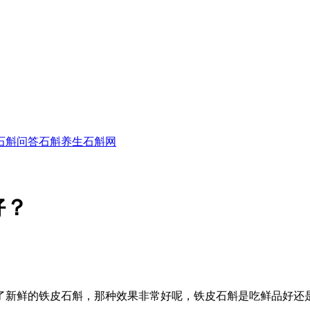
石斛问答
石斛养生
石斛网
好？
了新鲜的铁皮石斛，那种效果非常好呢，铁皮石斛是吃鲜品好还