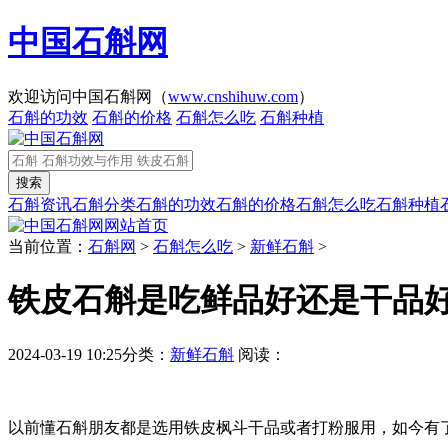
中国石斛网
欢迎访问中国石斛网（
www.cnshihuw.com
）
石斛的功效
石斛的价格
石斛怎么吃
石斛种植
石斛资讯
石斛分类
石斛的功效
石斛的价格
石斛怎么吃
石斛种植
网站首页
当前位置：
石斛网
>
石斛怎么吃
>
新鲜石斛
>
铁皮石斛是吃鲜品好还是干品
2024-03-19 10:25
分类：
新鲜石斛
阅读：
以前懂石斛朋友都是选用铁皮枫斗干品或者打粉服用，如今有