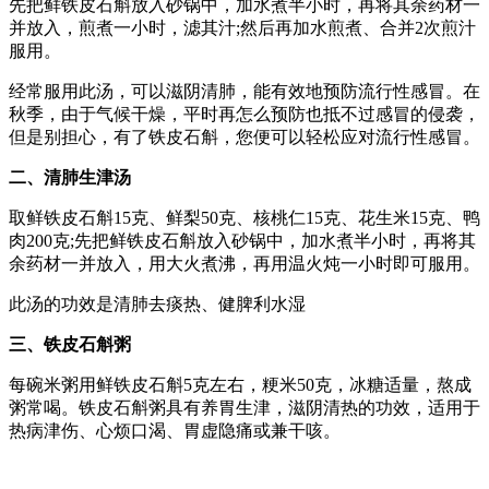
先把鲜铁皮石斛放入砂锅中，加水煮半小时，再将其余药材一
并放入，煎煮一小时，滤其汁;然后再加水煎煮、合并2次煎汁
服用。
经常服用此汤，可以滋阴清肺，能有效地预防流行性感冒。在
秋季，由于气候干燥，平时再怎么预防也抵不过感冒的侵袭，
但是别担心，有了铁皮石斛，您便可以轻松应对流行性感冒。
二、清肺生津汤
取鲜铁皮石斛15克、鲜梨50克、核桃仁15克、花生米15克、鸭
肉200克;先把鲜铁皮石斛放入砂锅中，加水煮半小时，再将其
余药材一并放入，用大火煮沸，再用温火炖一小时即可服用。
此汤的功效是清肺去痰热、健脾利水湿
三、铁皮石斛粥
每碗米粥用鲜铁皮石斛5克左右，粳米50克，冰糖适量，熬成
粥常喝。铁皮石斛粥具有养胃生津，滋阴清热的功效，适用于
热病津伤、心烦口渴、胃虚隐痛或兼干咳。