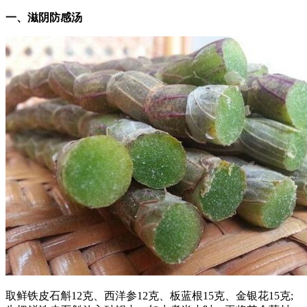
一、滋阴防感汤
取鲜铁皮石斛12克、西洋参12克、板蓝根15克、金银花15克;