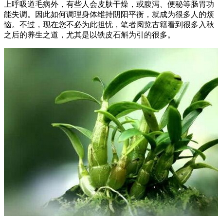
上呼吸道毛病外，有些人会皮肤干燥，或腹泻、便秘等肠胃功
能失调。因此如何调理身体维持阴阳平衡，就成为很多人的烦
恼。不过，现在您不必为此担忧，笔者阅览古籍看到很多入秋
之后的养生之道，尤其是以铁皮石斛为引的很多。