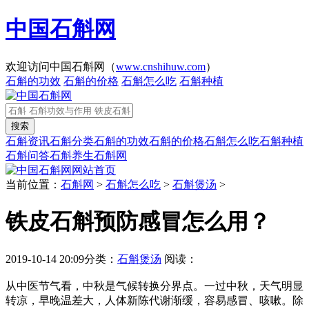
中国石斛网
欢迎访问中国石斛网（
www.cnshihuw.com
）
石斛的功效
石斛的价格
石斛怎么吃
石斛种植
石斛资讯
石斛分类
石斛的功效
石斛的价格
石斛怎么吃
石斛种植
石斛问答
石斛养生
石斛网
网站首页
当前位置：
石斛网
>
石斛怎么吃
>
石斛煲汤
>
铁皮石斛预防感冒怎么用？
2019-10-14 20:09
分类：
石斛煲汤
阅读：
从中医节气看，中秋是气候转换分界点。一过中秋，天气明显
转凉，早晚温差大，人体新陈代谢渐缓，容易感冒、咳嗽。除