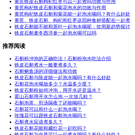
黄芪铁皮石斛枸杞红枣可以一起煮吗功效与作用
黄芪枸杞铁皮石斛和菊花泡水的功效与作用
黄芪枸杞铁皮石斛和菊花能一起泡水喝吗？有什么好处
黄芪、铁皮石斛、枸杞和红枣这四种食材搭配在一起煮
铁皮石斛能不能和茶叶一起泡水喝呢：饮用新趋势探讨
铁皮石斛麦冬西洋参一起泡水喝可以吗
推荐阅读
石斛粉冲泡的正确吃法！石斛粉泡水吃法介绍
铁皮石斛煮水一般要煮多久？
石斛鲍鱼汤的详细做法和功效
铁皮石斛与陈皮能一起泡水喝吗？有什么好处
石斛花泡水喝放多少？水温多少度？
铁皮石斛粉如何冲泡，用开水还是温水？
霍山石斛用开水怎么泡,一次放几粒？
石斛泡茶、煎汤隔夜了还能喝吗？
石斛花可以和什么一起泡水喝？
玫瑰花可以跟铁皮石斛泡水喝吗？
石斛煮水应该煮多久？
铁皮石斛花能和藏红花一起吃吗？
铁皮石斛与虫草可以一起煮水喝吗？有什么好处？