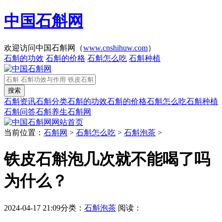
中国石斛网
欢迎访问中国石斛网（
www.cnshihuw.com
）
石斛的功效
石斛的价格
石斛怎么吃
石斛种植
石斛资讯
石斛分类
石斛的功效
石斛的价格
石斛怎么吃
石斛种植
石斛问答
石斛养生
石斛网
网站首页
当前位置：
石斛网
>
石斛怎么吃
>
石斛泡茶
>
铁皮石斛泡几次就不能喝了吗
为什么？
2024-04-17 21:09
分类：
石斛泡茶
阅读：