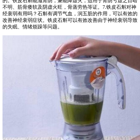
的。铁皮石斛能滋肾阴，兼能降虚火，适用于肾阴亏虚之目暗
不明、筋骨痿软及阴虚火旺，骨蒸劳热等证。7.铁皮石斛对神
经衰弱有用吗？石斛有调节气血，润五脏的作用，可以有效的
改善神经衰弱症状。铁皮石斛可以有效改善由于神经衰弱导致
的失眠、情绪烦躁等问题。