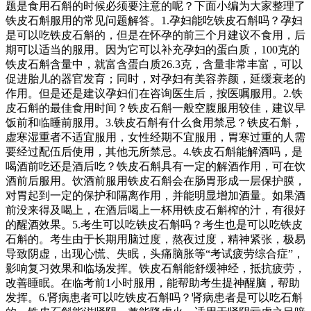
题是食用石斛的时候必须要注意的呢？下面小编为大家整理了
铁皮石斛服用的常见问题解答。1.孕妇能吃铁皮石斛吗？孕妇
是可以吃铁皮石斛的，但是在怀孕的前三个月建议不食用，后
期可以适当的服用。因为它可以补充孕妇的蛋白质，100克的
铁皮石斛含量中，就富含蛋白质26.3克，含量非常丰富，可以
促进胎儿的器官发育；同时，对孕妇有美容养颜，延缓衰老的
作用。但是还是建议孕妇们在咨询医生后，按医嘱服用。2.铁
皮石斛的最佳食用时间？铁皮石斛一般空腹服用较佳，建议早
饭前和临睡前服用。3.铁皮石斛有什么食用禁忌？铁皮石斛，
虚寒湿重者不适宜服用，女性经期不宜服用，胃寒过重的人需
要经过配伍后使用，其他无所禁忌。4.铁皮石斛能解酒吗，是
喝酒前吃还是酒后吃？铁皮石斛具有一定的解酒作用，可在饮
酒前后服用。饮酒前服用铁皮石斛会在肠胃形成一层保护膜，
对胃起到一定的保护和隔离作用，并能明显增加酒量。如果酒
前没来得及喝上，在酒后喝上一杯用铁皮石斛榨的汁，有很好
的醒酒效果。5.考生可以吃铁皮石斛吗？考生也是可以吃铁皮
石斛的。考生由于长期用脑过度，熬夜过度，精神紧张，极易
导致阴虚，出现心慌、失眠，头痛脑胀等“考试疲劳综合症”，
影响复习效果和临场发挥。铁皮石斛能舒缓神经，抵抗疲劳，
改善睡眠。在临考前1小时服用，能帮助考生提神醒脑，帮助
发挥。6.肾病患者可以吃铁皮石斛吗？肾病患者是可以吃石斛