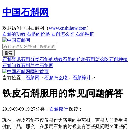
中国石斛网
欢迎访问中国石斛网（
www.cnshihuw.com
）
石斛的功效
石斛的价格
石斛怎么吃
石斛种植
石斛资讯
石斛分类
石斛的功效
石斛的价格
石斛怎么吃
石斛种植
石斛问答
石斛养生
石斛网
网站首页
当前位置：
石斛网
>
石斛怎么吃
>
石斛榨汁
>
铁皮石斛服用的常见问题解答
2019-09-09 19:27
分类：
石斛榨汁
阅读：
现在，铁皮石斛不仅仅是作为药用的中药材，更是人们养生保
健的上品。那么，在服用石斛的时候会有哪些疑问呢？哪些问