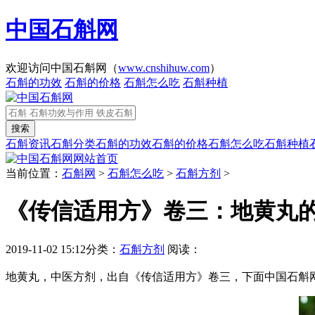
中国石斛网
欢迎访问中国石斛网（
www.cnshihuw.com
）
石斛的功效
石斛的价格
石斛怎么吃
石斛种植
石斛资讯
石斛分类
石斛的功效
石斛的价格
石斛怎么吃
石斛种植
网站首页
当前位置：
石斛网
>
石斛怎么吃
>
石斛方剂
>
《传信适用方》卷三：地黄丸
2019-11-02 15:12
分类：
石斛方剂
阅读：
地黄丸，中医方剂，出自《传信适用方》卷三，下面中国石斛