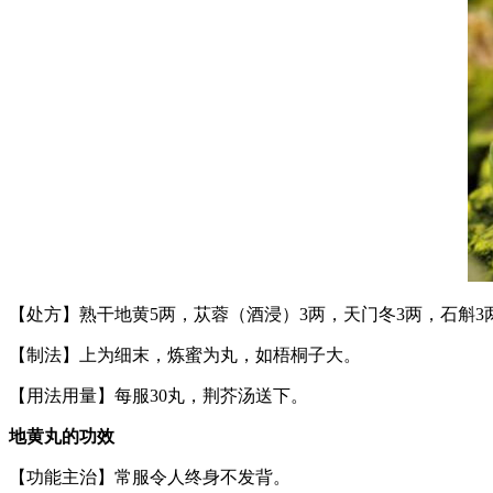
【处方】熟干地黄5两，苁蓉（酒浸）3两，天门冬3两，石斛3两
【制法】上为细末，炼蜜为丸，如梧桐子大。
【用法用量】每服30丸，荆芥汤送下。
地黄丸的功效
【功能主治】常服令人终身不发背。