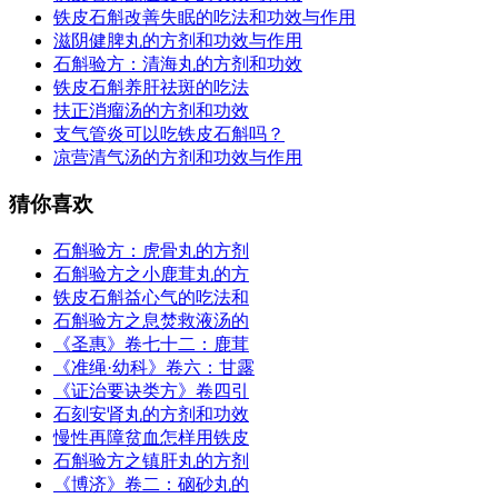
铁皮石斛改善失眠的吃法和功效与作用
滋阴健脾丸的方剂和功效与作用
石斛验方：清海丸的方剂和功效
铁皮石斛养肝祛斑的吃法
扶正消瘤汤的方剂和功效
支气管炎可以吃铁皮石斛吗？
凉营清气汤的方剂和功效与作用
猜你喜欢
石斛验方：虎骨丸的方剂
石斛验方之小鹿茸丸的方
铁皮石斛益心气的吃法和
石斛验方之息焚救液汤的
《圣惠》卷七十二：鹿茸
《准绳·幼科》卷六：甘露
《证治要诀类方》卷四引
石刻安肾丸的方剂和功效
慢性再障贫血怎样用铁皮
石斛验方之镇肝丸的方剂
《博济》卷二：硇砂丸的