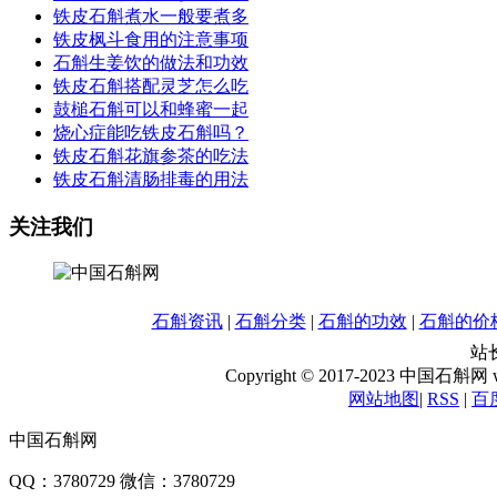
铁皮石斛煮水一般要煮多
铁皮枫斗食用的注意事项
石斛生姜饮的做法和功效
铁皮石斛搭配灵芝怎么吃
鼓槌石斛可以和蜂蜜一起
烧心症能吃铁皮石斛吗？
铁皮石斛花旗参茶的吃法
铁皮石斛清肠排毒的用法
关注我们
石斛资讯
|
石斛分类
|
石斛的功效
|
石斛的价
站长
Copyright © 2017-2023 中国石斛网 www
网站地图
|
RSS
|
百
中国石斛网
QQ：3780729 微信：3780729