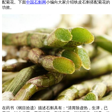
配菊花。下面
中国石斛网
小编向大家介绍铁皮石斛搭配菊花的
功效。
在药书《纲目拾遗》描述石斛具有：“清胃除虚热，生津，已