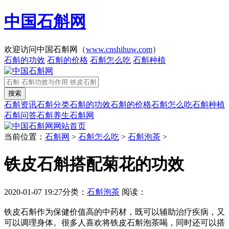
中国石斛网
欢迎访问中国石斛网（
www.cnshihuw.com
）
石斛的功效
石斛的价格
石斛怎么吃
石斛种植
石斛资讯
石斛分类
石斛的功效
石斛的价格
石斛怎么吃
石斛种植
石斛问答
石斛养生
石斛网
网站首页
当前位置：
石斛网
>
石斛怎么吃
>
石斛泡茶
>
铁皮石斛搭配菊花的功效
2020-01-07 19:27
分类：
石斛泡茶
阅读：
铁皮石斛作为保健价值高的中药材，既可以辅助治疗疾病，又
可以调理身体。很多人喜欢将铁皮石斛泡茶喝，同时还可以搭