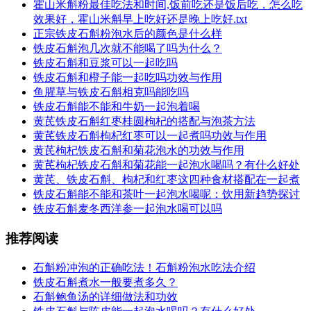
霍山米斛粉最佳吃法和时间,饭前吃还是饭后吃，怎么吃
效果好，霍山米斛早上吃好还是晚上吃好.txt
正宗铁皮石斛粉泡水后的颜色是什么样
铁皮石斛泡几次就不能喝了吗为什么？
铁皮石斛和豆浆可以一起吃吗
铁皮石斛和橙子能一起吃吗功效与作用
鱼腥草与铁皮石斛相克吗能吃吗
铁皮石斛能不能和牛奶一起泡着喝
黄芪铁皮石斛红枣桂圆枸杞的搭配与泡茶方法
黄芪铁皮石斛枸杞红枣可以一起煮吗功效与作用
黄芪枸杞铁皮石斛和菊花泡水的功效与作用
黄芪枸杞铁皮石斛和菊花能一起泡水喝吗？有什么好处
黄芪、铁皮石斛、枸杞和红枣这四种食材搭配在一起煮
铁皮石斛能不能和茶叶一起泡水喝呢：饮用新趋势探讨
铁皮石斛麦冬西洋参一起泡水喝可以吗
推荐阅读
石斛粉冲泡的正确吃法！石斛粉泡水吃法介绍
铁皮石斛煮水一般要煮多久？
石斛鲍鱼汤的详细做法和功效