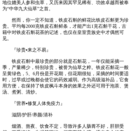
地位媲美人参和虫草，又历来因其罕见稀有、功效卓越而被奉
为“中华九大仙草”之首。
然而，你一定不知道，铁皮石斛的鲜花比铁皮石斛更为珍
贵。平均每2000克铁皮石斛鲜条，才能产出1克石斛干花，古
籍中对铁皮石斛花茶的记述，也仅在皇室贵族史中才偶然可
见。
『珍贵▪来之不易』
铁皮石斛中最珍贵的部分就是石斛花，一年仅能采摘一
季，产量稀少，特别珍贵，被誉为仙草之粹。铁皮石斛花一般
呈黄绿色，5、6月份是开花期，但花期很短，采摘的时间要适
时，过早或过晚都会使它的药效减弱。作为高级滋补品，它食
用方便，在保持了铁皮枫斗本身的效果之外还可用于泡茶、煲
汤、煮粥、清炒。
『营养▪修复人体免疫力』
滋阴/护肝/养颜/清补
烟酒、熬夜、饮食不定，导致许多人肠胃不好，肝胆受