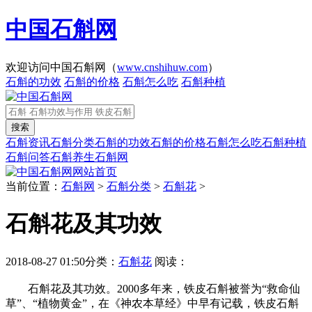
中国石斛网
欢迎访问中国石斛网（
www.cnshihuw.com
）
石斛的功效
石斛的价格
石斛怎么吃
石斛种植
石斛资讯
石斛分类
石斛的功效
石斛的价格
石斛怎么吃
石斛种植
石斛问答
石斛养生
石斛网
网站首页
当前位置：
石斛网
>
石斛分类
>
石斛花
>
石斛花及其功效
2018-08-27 01:50
分类：
石斛花
阅读：
石斛花及其功效。2000多年来，铁皮石斛被誉为“救命仙
草”、“植物黄金”，在《神农本草经》中早有记载，铁皮石斛