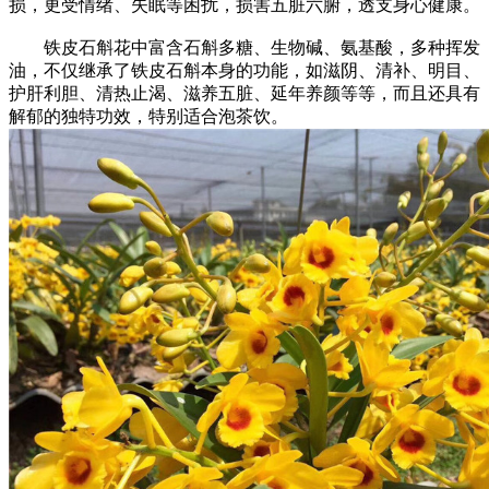
损，更受情绪、失眠等困扰，损害五脏六腑，透支身心健康。
铁皮石斛花中富含石斛多糖、生物碱、氨基酸，多种挥发
油，不仅继承了铁皮石斛本身的功能，如滋阴、清补、明目、
护肝利胆、清热止渴、滋养五脏、延年养颜等等，而且还具有
解郁的独特功效，特别适合泡茶饮。