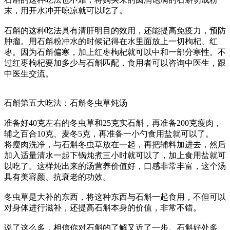
末，用开水冲开晾凉就可以吃了。
石斛的这种吃法具有清肝明目的效用，还能提高免疫力，预防
肿瘤。用石斛粉冲水的时候记得在水里面放上一切枸杞、红
枣。因为石斛偏寒，加上红枣枸杞就可以中和一部分寒性。不
过红枣枸杞要加多少与石斛匹配，食用者可以咨询中医生，跟
中医生交流。
石斛第五大吃法：石斛冬虫草炖汤
准备好40克左右的冬虫草和25克实石斛，再准备200克瘦肉，
辅之百合10克、麦冬5克，再准备一小勺食用盐就可以了。
将瘦肉洗净，与石斛冬虫草放在一起，再把辅料加进去，然后
加入适量清水一起下锅炖煮三小时就可以了，加上食用盐就可
以吃了。这样炖出来的汤营养价值好，口感非常丰富，这个汤
具有美容颜、抗衰老的功效。
冬虫草是大补的东西，将这种东西与石斛一起食用，不但可以
对身体进行滋补，还提高石斛本身的价值，非常不错。
说了这么多，相信你对石斛的了解又近了一步。石斛好处多