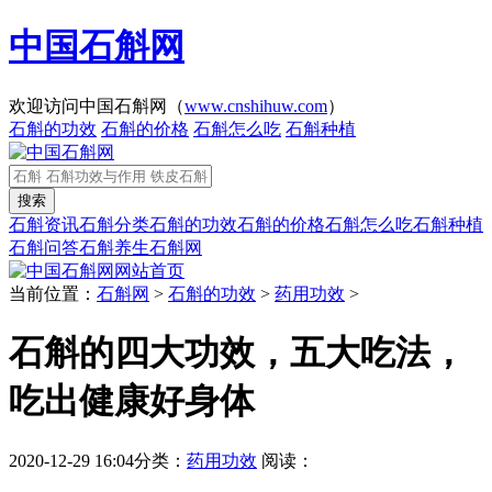
中国石斛网
欢迎访问中国石斛网（
www.cnshihuw.com
）
石斛的功效
石斛的价格
石斛怎么吃
石斛种植
石斛资讯
石斛分类
石斛的功效
石斛的价格
石斛怎么吃
石斛种植
石斛问答
石斛养生
石斛网
网站首页
当前位置：
石斛网
>
石斛的功效
>
药用功效
>
石斛的四大功效，五大吃法，
吃出健康好身体
2020-12-29 16:04
分类：
药用功效
阅读：