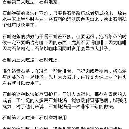
石斛第二大吃法：石斛泡茶。
石斛泡茶的做法也不难，只要将石斛敲扁或者切成粉末，放在
水中煮上半小时左右，将石斛的清淡颜色煮出来，捞出石斛残
渣就可以饮用了。
石斛泡茶的功效与干嚼石斛差不多。但要记得，泡石斛茶的时
候一定不要喝含有咖啡因的东西，尤其不要喝咖啡，因为咖啡
因与石斛相克，石斛以咖啡因同时食用会导致大肚子。
石斛第三大吃法：石斛炖汤。
准备适量石斛，在准备一些骨排骨、乌鸡肉或者瘦肉，将石斛
与肉类放在一起炖煮，先开大火煮开，再转文火炖上两个钟头
左右就可以食用了。
石斛的这种吃法能养胃护肝，促进人体消化。那些有胃病的人
或者上了年纪的人多用石斛炖汤，能够缓解胃部毛病，增强抵
抗力，对于他们来说，石斛炖汤是一种非常不错的做法。
石斛第四大吃法：石斛磨粉服用
石斛的这种吃法也不难，将购买来的圆润饱满的石斛切成粉