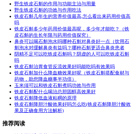
野生铁皮石斛的作用与功能主治与用量
野生铁皮石斛的功效与作用吃法
铁皮石斛几年生的营养价值最高,怎么看出来药用价值高
吗
铁皮石斛多少年药用价值最高呢，多少年才能吃？（铁
皮石斛的生长年限与药用价值探究）
鼻炎可以喝石斛泡水吗哪种石斛对鼻炎好一点（饮用石
斛泡水对缓解鼻炎有益吗？哪种石斛更适合鼻炎患者
阴精不足可以吃铁皮石斛吗？阴虚的人可以吃铁皮石斛
吗
铁皮石斛治胃食管反流效果好吗能吃吗有效果吗
铁皮石斛加什么降血糖效果好呢（铁皮石斛搭配食材与
药物，助您降血糖事半功倍）
玉米须可以和铁皮石斛煮吗功效与作用
铁皮石斛配什么喝治总胆固醇高效果好
铁皮石斛降低血液粘稠的原理
铁皮石斛降胆汁酸效果好吗怎么吃(铁皮石斛降胆汁酸效
果及正确食用方法解析)
推荐阅读