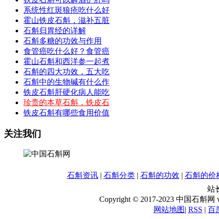
系统性红斑狼疮吃什么好
霍山铁皮石斛，滋补五脏
石斛归胃经的详解
石斛多糖的功效与作用
食管癌吃什么好？食管癌
霍山石斛和西洋参一起煮
石斛的四大功效，五大吃
石斛中的生物碱有什么作
铁皮石斛肝硬化病人能吃
珍贵的本草石斛，铁皮石
铁皮石斛有哪些食用价值
关注我们
石斛资讯
|
石斛分类
|
石斛的功效
|
石斛的价
站长
Copyright © 2017-2023 中国石斛网 www
网站地图
|
RSS
|
百