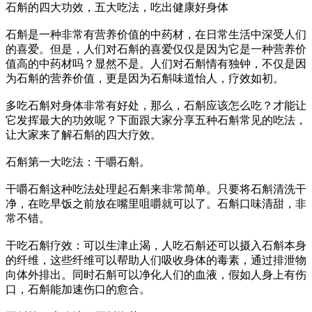
石斛的四大功效，五大吃法，吃出健康好身体
石斛是一种非常有营养价值的中药材，在日常生活中深受人们
的喜爱。但是，人们对石斛的喜爱仅仅是因为它是一种营养价
值高的中药材吗？显然不是。人们对石斛情有独钟，不仅是因
为石斛的营养价值，更是因为石斛味道怡人，疗效如初。
多吃石斛对身体非常有好处，那么，石斛应该怎么吃？才能让
它发挥最大的功效呢？下面跟大家分享五种石斛常见的吃法，
让大家来了解石斛的四大疗效。
石斛第一大吃法：干嚼石斛。
干嚼石斛这种吃法处理起石斛来非常简单。只要将石斛清洗干
净，在吃早饭之前放在嘴里咀嚼就可以了。石斛口味清甜，非
常不错。
干吃石斛疗效：可以生津止渴，人吃石斛还可以摄入石斛本身
的纤维，这些纤维可以帮助人们吸收身体的毒素，通过排泄物
向体外排出。同时石斛可以净化人们的血液，假如人身上有伤
口，石斛能加速伤口的愈合。