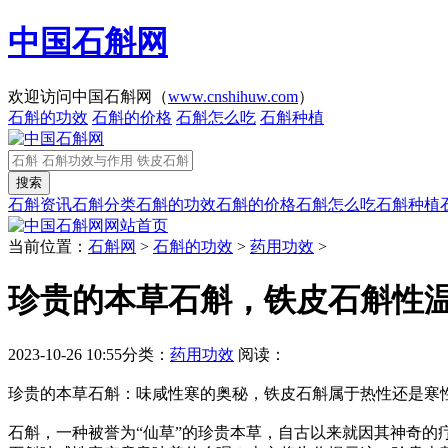
中国石斛网
欢迎访问中国石斛网（
www.cnshihuw.com
）
石斛的功效
石斛的价格
石斛怎么吃
石斛种植
石斛资讯
石斛分类
石斛的功效
石斛的价格
石斛怎么吃
石斛种植
网站首页
当前位置：
石斛网
>
石斛的功效
>
药用功效
>
珍贵的本草石斛，铁皮石斛性
2023-10-26 10:55
分类：
药用功效
阅读：
珍贵的本草石斛：味咸性寒的奥秘，铁皮石斛属于热性还是寒
石斛，一种被誉为“仙草”的珍贵本草，自古以来就因其神奇