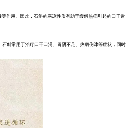
毒等作用。因此，石斛的寒凉性质有助于缓解热病引起的口干舌
，石斛常用于治疗口干口渴、胃阴不足、热病伤津等症状，同时