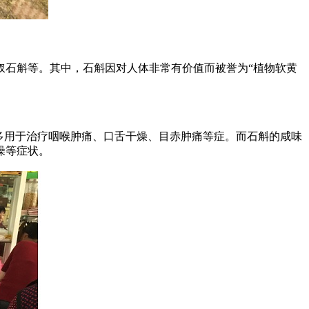
钗石斛等。其中，石斛因对人体非常有价值而被誉为“植物软黄
多用于治疗咽喉肿痛、口舌干燥、目赤肿痛等症。而石斛的咸味
燥等症状。