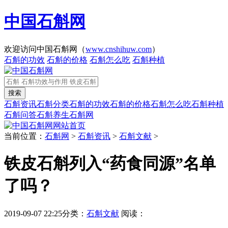
中国石斛网
欢迎访问中国石斛网（
www.cnshihuw.com
）
石斛的功效
石斛的价格
石斛怎么吃
石斛种植
石斛资讯
石斛分类
石斛的功效
石斛的价格
石斛怎么吃
石斛种植
石斛问答
石斛养生
石斛网
网站首页
当前位置：
石斛网
>
石斛资讯
>
石斛文献
>
铁皮石斛列入“药食同源”名单
了吗？
2019-09-07 22:25
分类：
石斛文献
阅读：