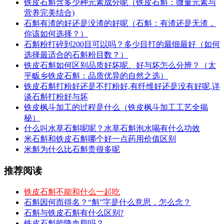
铁皮石斛含多少种元素成分呢（铁皮石斛：微量元素与
营养完美结合)
石斛有渣的好还是没渣的好呢（石斛：有渣还是无渣，
你该如何选择？）
石斛粉打碎到200目可以吗？多少目打的最细最好（如何
选择最适合的石斛粉目数？）
铁皮石斛如何区别品质好坏呢、好与坏怎么分辨？（太
平畈乡铁皮石斛：品质优异的自然之选）
铁皮石斛打粉好还是不打粉好,有纤维好还是没有好呢,详
谈石斛打粉好与坏
铁皮枫斗加工的过程是什么（铁皮枫斗加工工艺全揭
秘）
什么叫水草石斛呢呢？水草石斛泡水喝有什么功效
米石斛和铁皮石斛哪个好一点药用价值区别
米斛为什么比石斛贵很多呢
推荐阅读
铁皮石斛不能和什么一起吃
石斛因何而得名？“斛”字是什么意思，怎么念？
石斛与铁皮石斛有什么区别?
铁皮石斛能降血脂吗？