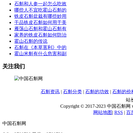
石斛和人参一起怎么吃效
哪些人不宜吃霍山石斛的
铁皮石斛盆栽有哪些妙用
干品铁皮石斛如何用于美
雁荡山石斛和霍山石斛有
家养的铁皮石斛如何防治
霍山石斛的传说
石斛在《本草害利》中的
霍山米斛有什么危害和副
关注我们
石斛资讯
|
石斛分类
|
石斛的功效
|
石斛的价
站长
Copyright © 2017-2023 中国石斛网 www
网站地图
|
RSS
|
百
中国石斛网