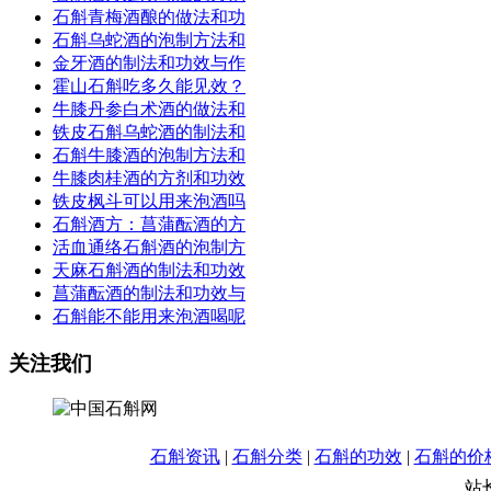
石斛青梅酒酿的做法和功
石斛乌蛇酒的泡制方法和
金牙酒的制法和功效与作
霍山石斛吃多久能见效？
牛膝丹参白术酒的做法和
铁皮石斛乌蛇酒的制法和
石斛牛膝酒的泡制方法和
牛膝肉桂酒的方剂和功效
铁皮枫斗可以用来泡酒吗
石斛酒方：菖蒲酝酒的方
活血通络石斛酒的泡制方
天麻石斛酒的制法和功效
菖蒲酝酒的制法和功效与
石斛能不能用来泡酒喝呢
关注我们
石斛资讯
|
石斛分类
|
石斛的功效
|
石斛的价
站长