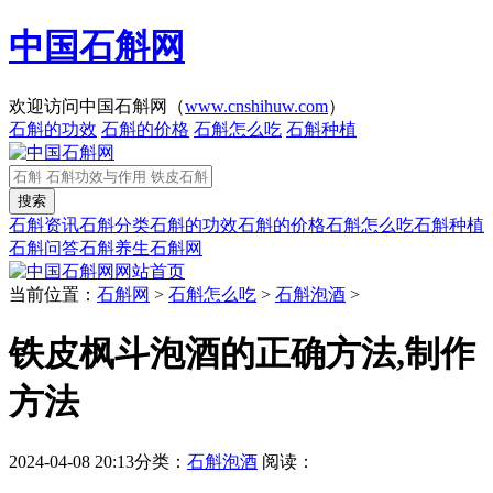
中国石斛网
欢迎访问中国石斛网（
www.cnshihuw.com
）
石斛的功效
石斛的价格
石斛怎么吃
石斛种植
石斛资讯
石斛分类
石斛的功效
石斛的价格
石斛怎么吃
石斛种植
石斛问答
石斛养生
石斛网
网站首页
当前位置：
石斛网
>
石斛怎么吃
>
石斛泡酒
>
铁皮枫斗泡酒的正确方法,制作
方法
2024-04-08 20:13
分类：
石斛泡酒
阅读：