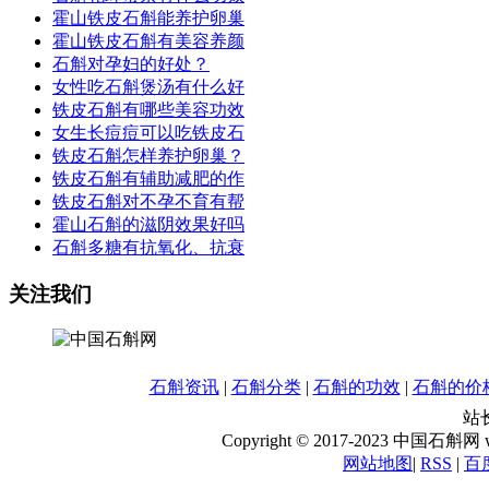
霍山铁皮石斛能养护卵巢
霍山铁皮石斛有美容养颜
石斛对孕妇的好处？
女性吃石斛煲汤有什么好
铁皮石斛有哪些美容功效
女生长痘痘可以吃铁皮石
铁皮石斛怎样养护卵巢？
铁皮石斛有辅助减肥的作
铁皮石斛对不孕不育有帮
霍山石斛的滋阴效果好吗
石斛多糖有抗氧化、抗衰
关注我们
石斛资讯
|
石斛分类
|
石斛的功效
|
石斛的价
站长
Copyright © 2017-2023 中国石斛网 www
网站地图
|
RSS
|
百