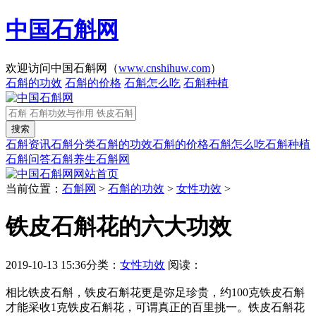
中国石斛网
欢迎访问中国石斛网（
www.cnshihuw.com
）
石斛的功效
石斛的价格
石斛怎么吃
石斛种植
石斛资讯
石斛分类
石斛的功效
石斛的价格
石斛怎么吃
石斛种植
石斛问答
石斛养生
石斛网
网站首页
当前位置：
石斛网
>
石斛的功效
>
女性功效
>
铁皮石斛花的六大功效
2019-10-13 15:36
分类：
女性功效
阅读：
相比铁皮石斛，铁皮石斛花更是弥足珍贵，约100克铁皮石斛
才能采收1克铁皮石斛花，可谓真正的百里挑一。铁皮石斛花