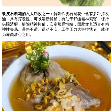
铁皮石斛花的六大功效之一：
解郁铁皮石斛花中含有多种挥发
油，具有挥发性，可以清新解郁，有助于舒缓精神紧张，保持
头脑清醒，解除精神抑郁，安定烦躁情绪，因此尤其适合有精
神性失眠、暑热不适、躁动不安、工作压力大等症状者，或作
为养颜清心之用。