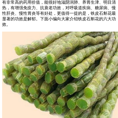
有非常高的药用价值，能很好地滋阴润肺、养胃生津、明目清
热，有增强免疫力、抗衰老功效，对呼吸道疾病、糖尿病、慢
性肝炎、慢性胃炎等有好处，更值得一提的是，铁皮石斛花最
显著的功效是解郁。下面小编向大家介绍铁皮石斛花的六大功
效。