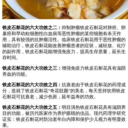
铁皮石斛花的六大功效之二：
抑制肿瘤铁皮石斛花对肺癌、卵
巢癌和早幼粒细胞性白血病等恶性肿瘤的某些细胞有杀灭作
用，具有较强的抗肿瘤活性。临床铁皮石斛花用于恶性肿瘤的
辅助治疗，铁皮石斛花能改善肿瘤患者的症状，减轻放、化疗
的副作用，铁皮石斛花能增强免疫力，提高生存质量，延长生
存时间。
铁皮石斛花的六大功效之三：
增强免疫力铁皮石斛花具有滋阴
养血的功能。
铁皮石斛花的六大功效之四：
抗衰老由于铁皮石斛花的药理成
分，造就了铁皮石斛花“奇花驻颜”的美名，每天坚持饮用铁皮
石斛花可抗衰老，减少色斑，延年益寿的功效。
铁皮石斛花的六大功效之五：
明目清热铁皮石斛花具有滋阴养
目的功能，被历代医家作为养护眼睛的佳品。现代药理学研究
证实：铁皮石斛花对防治老年白内障和保护少儿视力有明显效
果。