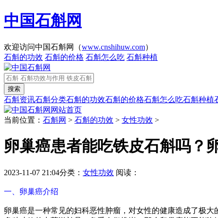
中国石斛网
欢迎访问中国石斛网（
www.cnshihuw.com
）
石斛的功效
石斛的价格
石斛怎么吃
石斛种植
石斛资讯
石斛分类
石斛的功效
石斛的价格
石斛怎么吃
石斛种植
网站首页
当前位置：
石斛网
>
石斛的功效
>
女性功效
>
卵巢癌患者能吃铁皮石斛吗？
2023-11-07 21:04
分类：
女性功效
阅读：
一、卵巢癌介绍
卵巢癌是一种常见的妇科恶性肿瘤，对女性的健康造成了极大