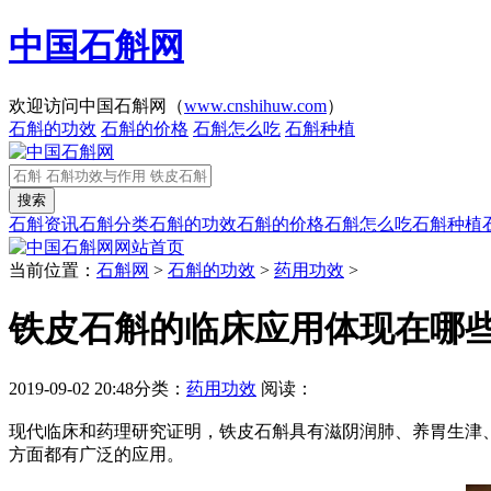
中国石斛网
欢迎访问中国石斛网（
www.cnshihuw.com
）
石斛的功效
石斛的价格
石斛怎么吃
石斛种植
石斛资讯
石斛分类
石斛的功效
石斛的价格
石斛怎么吃
石斛种植
网站首页
当前位置：
石斛网
>
石斛的功效
>
药用功效
>
铁皮石斛的临床应用体现在哪
2019-09-02 20:48
分类：
药用功效
阅读：
现代临床和药理研究证明，铁皮石斛具有滋阴润肺、养胃生津
方面都有广泛的应用。