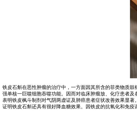
铁皮石斛在恶性肿瘤的治疗中，一方面因其所含的菲类物质鼓槌菲(ch
强单核一巨噬细胞吞噬功能。因而对临床肿瘤放、化疗患者及
表明铁皮枫斗制剂对气阴两虚证及肺癌患者症状改善效果显著
证明铁皮石斛还具有很好降血糖效果。因铁皮的抗氧化和免疫