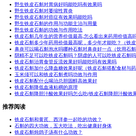
野生铁皮石斛对胃病好吗能吃吗有效果吗
野生铁皮石斛对萎缩性胃炎
野生铁皮石斛对癌症有效果吗能吃吗
野生铁皮石斛的作用与功能主治与用量
野生铁皮石斛的功效与作用吃法
铁皮石斛几年生的营养价值最高,怎么看出来药用价值高
铁皮石斛多少年药用价值最高呢，多少年才能吃？（铁皮
鼻炎可以喝石斛泡水吗哪种石斛对鼻炎好一点（饮用石斛
阴精不足可以吃铁皮石斛吗？阴虚的人可以吃铁皮石斛吗
铁皮石斛治胃食管反流效果好吗能吃吗有效果吗
铁皮石斛加什么降血糖效果好呢（铁皮石斛搭配食材与药
玉米须可以和铁皮石斛煮吗功效与作用
铁皮石斛配什么喝治总胆固醇高效果好
铁皮石斛降低血液粘稠的原理
铁皮石斛降胆汁酸效果好吗怎么吃(铁皮石斛降胆汁酸效
推荐阅读
铁皮石斛和黄芪、西洋参一起吃的功效？
石斛的四大功效，五大吃法，吃出健康好身体
铁皮石斛炖鸽子汤有什么功效？