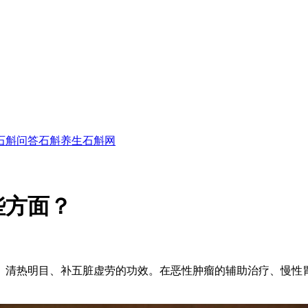
石斛问答
石斛养生
石斛网
些方面？
、清热明目、补五脏虚劳的功效。在恶性肿瘤的辅助治疗、慢性