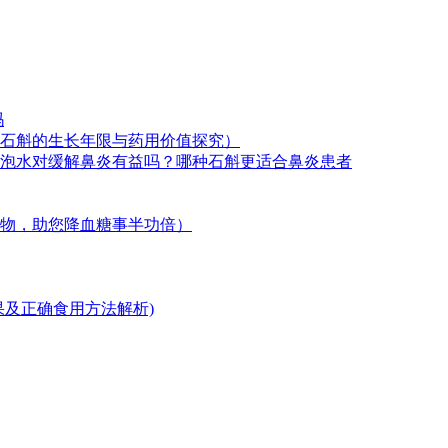
吗
石斛的生长年限与药用价值探究）
泡水对缓解鼻炎有益吗？哪种石斛更适合鼻炎患者
物，助您降血糖事半功倍）
果及正确食用方法解析)