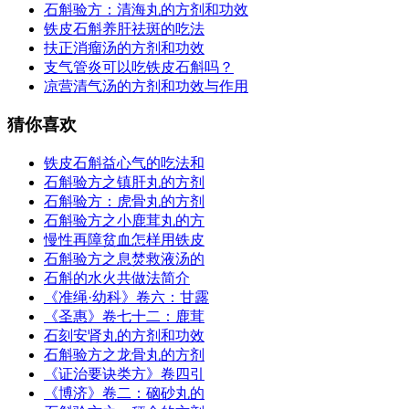
石斛验方：清海丸的方剂和功效
铁皮石斛养肝祛斑的吃法
扶正消瘤汤的方剂和功效
支气管炎可以吃铁皮石斛吗？
凉营清气汤的方剂和功效与作用
猜你喜欢
铁皮石斛益心气的吃法和
石斛验方之镇肝丸的方剂
石斛验方：虎骨丸的方剂
石斛验方之小鹿茸丸的方
慢性再障贫血怎样用铁皮
石斛验方之息焚救液汤的
石斛的水火共做法简介
《准绳·幼科》卷六：甘露
《圣惠》卷七十二：鹿茸
石刻安肾丸的方剂和功效
石斛验方之龙骨丸的方剂
《证治要诀类方》卷四引
《博济》卷二：硇砂丸的