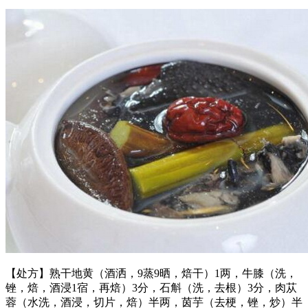
【处方】熟干地黄（酒洒，9蒸9晒，焙干）1两，牛膝（洗，
锉，焙，酒浸1宿，再焙）3分，石斛（洗，去根）3分，肉苁
蓉（水洗，酒浸，切片，焙）半两，茵芋（去梗，锉，炒）半