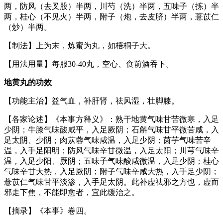
两，防风（去叉股）半两，川芍（洗）半两，五味子（拣）半
两，桂心（不见火）半两，附子（炮，去皮脐）半两，薏苡仁
（炒）半两。
【制法】上为末，炼蜜为丸，如梧桐子大。
【用法用量】每服30-40丸，空心、食前酒吞下。
地黄丸的功效
【功能主治】益气血，补肝肾，祛风湿，壮脚膝。
【各家论述】《本事方释义》：熟干地黄气味甘苦微寒，入足
少阴；牛膝气味酸咸平，入足厥阴；石斛气味甘平微苦咸，入
足太阴、少阴；肉苁蓉气味咸温，入足少阴；茵芋气味苦辛
温，入手足阳明；防风气味辛甘微温，入足太阳；川芎气味辛
温，入足少阳、厥阴；五味子气味酸咸微温，入足少阴；桂心
气味辛甘大热，入足厥阴；附子气味辛咸大热，入手足少阴；
薏苡仁气味甘平淡渗，入手足太阴。此补虚祛邪之方也，虚而
邪走下焦，不能即愈者，宜此缓治之。
【摘录】《本事》卷四。