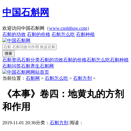
中国石斛网
欢迎访问中国石斛网（
www.cnshihuw.com
）
石斛的功效
石斛的价格
石斛怎么吃
石斛种植
石斛资讯
石斛分类
石斛的功效
石斛的价格
石斛怎么吃
石斛种植
石斛问答
石斛养生
石斛网
网站首页
当前位置：
石斛网
>
石斛怎么吃
>
石斛方剂
>
《本事》卷四：地黄丸的方剂
和作用
2019-11-01 20:36
分类：
石斛方剂
阅读：