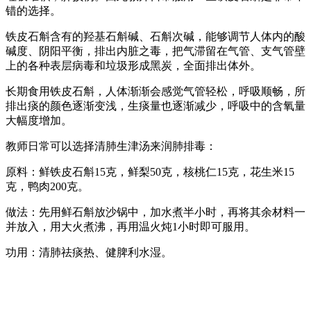
错的选择。
铁皮石斛含有的羟基石斛碱、石斛次碱，能够调节人体内的酸
碱度、阴阳平衡，排出内脏之毒，把气滞留在气管、支气管壁
上的各种表层病毒和垃圾形成黑炭，全面排出体外。
长期食用铁皮石斛，人体渐渐会感觉气管轻松，呼吸顺畅，所
排出痰的颜色逐渐变浅，生痰量也逐渐减少，呼吸中的含氧量
大幅度增加。
教师日常可以选择清肺生津汤来润肺排毒：
原料：鲜铁皮石斛15克，鲜梨50克，核桃仁15克，花生米15
克，鸭肉200克。
做法：先用鲜石斛放沙锅中，加水煮半小时，再将其余材料一
并放入，用大火煮沸，再用温火炖1小时即可服用。
功用：清肺祛痰热、健脾利水湿。