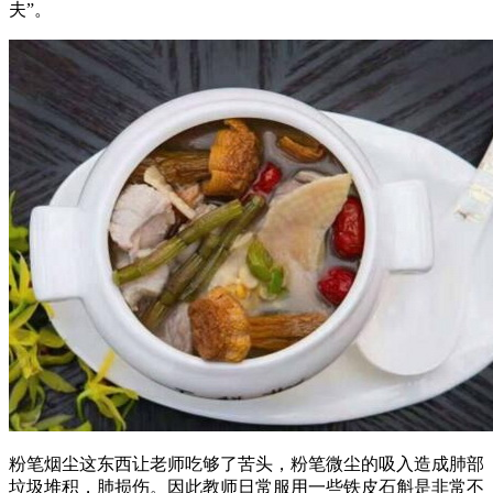
夫”。
粉笔烟尘这东西让老师吃够了苦头，粉笔微尘的吸入造成肺部
垃圾堆积，肺损伤。因此教师日常服用一些铁皮石斛是非常不