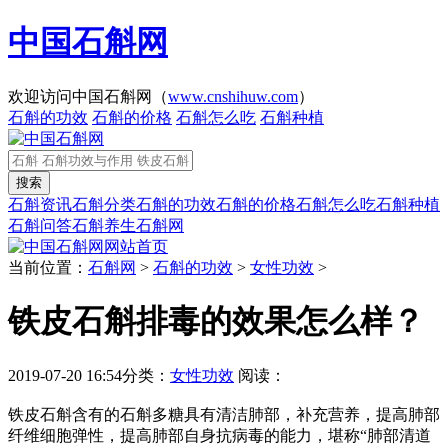
中国石斛网
欢迎访问中国石斛网（
www.cnshihuw.com
）
石斛的功效
石斛的价格
石斛怎么吃
石斛种植
石斛资讯
石斛分类
石斛的功效
石斛的价格
石斛怎么吃
石斛种植
石斛问答
石斛养生
石斛网
网站首页
当前位置：
石斛网
>
石斛的功效
>
女性功效
>
铁皮石斛排毒的效果怎么样？
2019-07-20 16:54
分类：
女性功效
阅读：
铁皮石斛含有的石斛多糖具有清洁肺部，补充营养，提高肺部
纤维细胞弹性，提高肺部自身抗病毒的能力，堪称“肺部清道