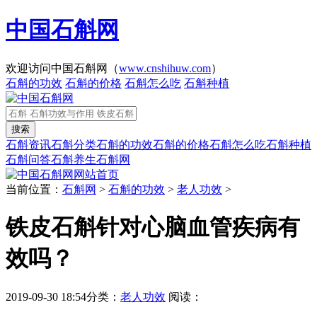
中国石斛网
欢迎访问中国石斛网（
www.cnshihuw.com
）
石斛的功效
石斛的价格
石斛怎么吃
石斛种植
石斛资讯
石斛分类
石斛的功效
石斛的价格
石斛怎么吃
石斛种植
石斛问答
石斛养生
石斛网
网站首页
当前位置：
石斛网
>
石斛的功效
>
老人功效
>
铁皮石斛针对心脑血管疾病有
效吗？
2019-09-30 18:54
分类：
老人功效
阅读：