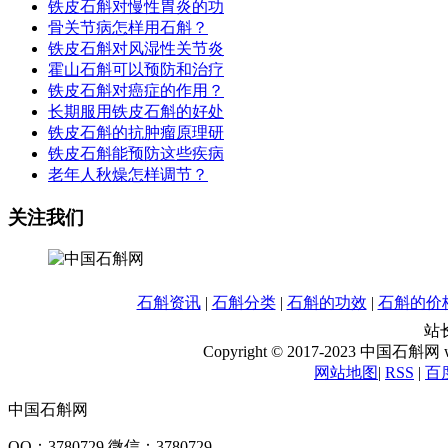
铁皮石斛对慢性胃炎的功
骨关节病怎样用石斛？
铁皮石斛对风湿性关节炎
霍山石斛可以预防和治疗
铁皮石斛对癌症的作用？
长期服用铁皮石斛的好处
铁皮石斛的抗肿瘤原理研
铁皮石斛能预防这些疾病
老年人秋燥怎样调节？
关注我们
石斛资讯
|
石斛分类
|
石斛的功效
|
石斛的价
站长
Copyright © 2017-2023 中国石斛网 www
网站地图
|
RSS
|
百
中国石斛网
QQ：3780729 微信：3780729