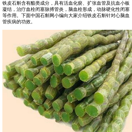
铁皮石斛含有酯类成分，具有活血化瘀、扩张血管及抗血小板
凝结，治疗血栓闭塞脉搏管炎，脑血栓形成，动脉硬化性闭塞
等作用。下面中国石斛网小编向大家介绍铁皮石斛针对心脑血
管疾病的功效。