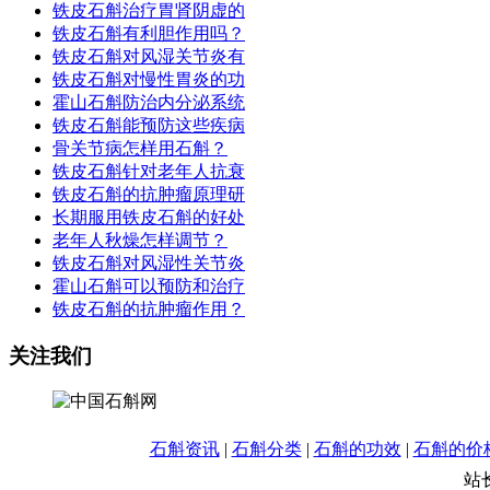
铁皮石斛治疗胃肾阴虚的
铁皮石斛有利胆作用吗？
铁皮石斛对风湿关节炎有
铁皮石斛对慢性胃炎的功
霍山石斛防治内分泌系统
铁皮石斛能预防这些疾病
骨关节病怎样用石斛？
铁皮石斛针对老年人抗衰
铁皮石斛的抗肿瘤原理研
长期服用铁皮石斛的好处
老年人秋燥怎样调节？
铁皮石斛对风湿性关节炎
霍山石斛可以预防和治疗
铁皮石斛的抗肿瘤作用？
关注我们
石斛资讯
|
石斛分类
|
石斛的功效
|
石斛的价
站长