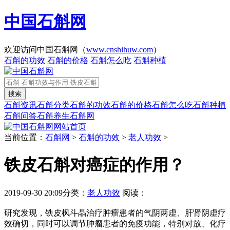
中国石斛网
欢迎访问中国石斛网（
www.cnshihuw.com
）
石斛的功效
石斛的价格
石斛怎么吃
石斛种植
石斛资讯
石斛分类
石斛的功效
石斛的价格
石斛怎么吃
石斛种植
石斛问答
石斛养生
石斛网
网站首页
当前位置：
石斛网
>
石斛的功效
>
老人功效
>
铁皮石斛对癌症的作用？
2019-09-30 20:09
分类：
老人功效
阅读：
研究发现，铁皮枫斗晶治疗肿瘤患者的气阴两虚、肝肾阴虚疗
效确切，同时可以调节肿瘤患者的免疫功能，特别对放、化疗