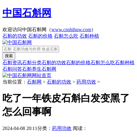
中国石斛网
欢迎访问中国石斛网（
www.cnshihuw.com
）
石斛的功效
石斛的价格
石斛怎么吃
石斛种植
石斛资讯
石斛分类
石斛的功效
石斛的价格
石斛怎么吃
石斛种植
石斛问答
石斛养生
石斛网
网站首页
当前位置：
石斛网
>
石斛的功效
>
药用功效
>
吃了一年铁皮石斛白发变黑了
怎么回事啊
2024-04-08 20:11
分类：
药用功效
阅读：