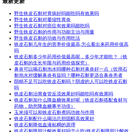
最新更新
野生铁皮石斛对胃病好吗能吃吗有效果吗
野生铁皮石斛对萎缩性胃炎
野生铁皮石斛对癌症有效果吗能吃吗
野生铁皮石斛的作用与功能主治与用量
野生铁皮石斛的功效与作用吃法
铁皮石斛几年生的营养价值最高,怎么看出来药用价值高
吗
铁皮石斛多少年药用价值最高呢，多少年才能吃？（铁
皮石斛的生长年限与药用价值探究）
鼻炎可以喝石斛泡水吗哪种石斛对鼻炎好一点（饮用石
斛泡水对缓解鼻炎有益吗？哪种石斛更适合鼻炎患者
阴精不足可以吃铁皮石斛吗？阴虚的人可以吃铁皮石斛
吗
铁皮石斛治胃食管反流效果好吗能吃吗有效果吗
铁皮石斛加什么降血糖效果好呢（铁皮石斛搭配食材与
药物，助您降血糖事半功倍）
玉米须可以和铁皮石斛煮吗功效与作用
铁皮石斛配什么喝治总胆固醇高效果好
铁皮石斛降低血液粘稠的原理
铁皮石斛降胆汁酸效果好吗怎么吃(铁皮石斛降胆汁酸效