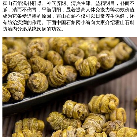
霍山石斛滋补肝肾、补气养阴、清热生津、益精明目，补而不
腻，清而不伤胃，平衡阴阳，显著提高人体免疫力等功效价值
成为它备受追捧的原因，霍山石斛不仅可以日常养生保健，还
有防治疾病的作用。下面中国石斛网小编向大家介绍霍山石斛
防治内分泌系统疾病的功效。