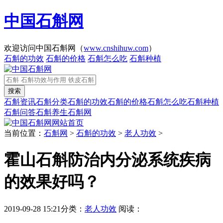
中国石斛网
欢迎访问中国石斛网（
www.cnshihuw.com
）
石斛的功效
石斛的价格
石斛怎么吃
石斛种植
石斛资讯
石斛分类
石斛的功效
石斛的价格
石斛怎么吃
石斛种植
石斛问答
石斛养生
石斛网
网站首页
当前位置：
石斛网
>
石斛的功效
>
老人功效
>
霍山石斛防治内分泌系统疾病
的效果好吗？
2019-09-28 15:21
分类：
老人功效
阅读：