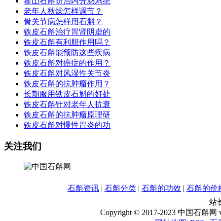
霍山石斛防治内分泌系统
老年人秋燥怎样调节？
骨关节病怎样用石斛？
铁皮石斛治疗胃肾阴虚的
铁皮石斛有利胆作用吗？
铁皮石斛能预防这些疾病
铁皮石斛对癌症的作用？
铁皮石斛对风湿性关节炎
铁皮石斛的抗肿瘤作用？
长期服用铁皮石斛的好处
铁皮石斛针对老年人抗衰
铁皮石斛的抗肿瘤原理研
铁皮石斛对慢性胃炎的功
关注我们
石斛资讯
|
石斛分类
|
石斛的功效
|
石斛的价
站长
Copyright © 2017-2023 中国石斛网 www