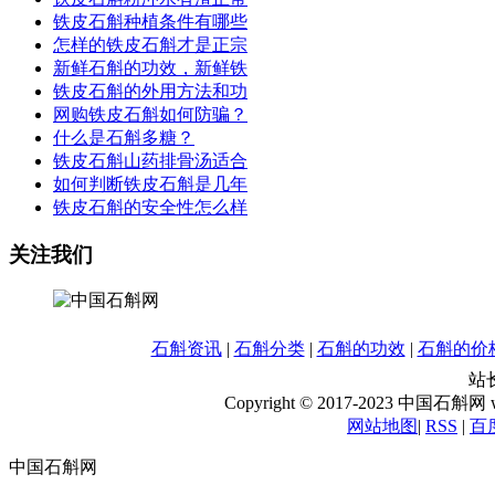
铁皮石斛种植条件有哪些
怎样的铁皮石斛才是正宗
新鲜石斛的功效，新鲜铁
铁皮石斛的外用方法和功
网购铁皮石斛如何防骗？
什么是石斛多糖？
铁皮石斛山药排骨汤适合
如何判断铁皮石斛是几年
铁皮石斛的安全性怎么样
关注我们
石斛资讯
|
石斛分类
|
石斛的功效
|
石斛的价
站长
Copyright © 2017-2023 中国石斛网 www
网站地图
|
RSS
|
百
中国石斛网