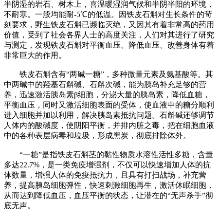
半阴湿的岩石、树木上，喜温暖湿润气候和半阴半阳的环境，
不耐寒。一般均能耐-5℃的低温。因铁皮石斛对生长条件的苛
刻要求，野生铁皮石斛已濒临灭绝，又因其有着非常高的药用
价值，受到了社会各界人士的高度关注，人们对其进行了研究
与测定，发现铁皮石斛对平衡血压、降低血压、改善身体有着
非常巨大的作用。
铁皮石斛含有“两碱一糖”，多种微量元素及氨基酸等。其
中两碱中的羟基石斛碱、石斛次碱，能为胰岛补充足够的营
养，迅速激活胰岛素β细胞，分泌大量的胰岛素，降低血糖，
平衡血压，同时又激活细胞表面的受体，使血液中的糖分顺利
进入细胞并加以利用，解决胰岛素抵抗问题。石斛碱还够调节
人体内的酸碱度，使阴阳平衡，并排内脏之毒，把在细胞血液
中的各种表层病毒和垃圾，形成黑炭，彻底排除体外。
“一糖”是指铁皮石斛茎的黏性物质水溶性活性多糖，含量
多达22.7%，是一类免疫增强剂，不仅可以快速增加人体的抗
体数量，增强人体的免疫抵抗力，且具有打扫战场，补充营
养，提高胰岛细胞弹性，快速刺激细胞再生，激活休眠细胞，
从而达到降低血压，血压平衡的状态，让潜在的“无声杀手”彻
底无声。