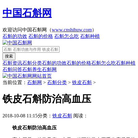
中国石斛网
欢迎访问中国石斛网（
www.cnshihuw.com
）
石斛的功效
石斛的价格
石斛怎么吃
石斛种植
石斛资讯
石斛分类
石斛的功效
石斛的价格
石斛怎么吃
石斛种植
石斛问答
石斛养生
石斛网
网站首页
当前位置：
石斛网
>
石斛分类
>
铁皮石斛
>
铁皮石斛防治高血压
2018-10-08 11:15
分类：
铁皮石斛
阅读：
铁皮石斛防治高血压