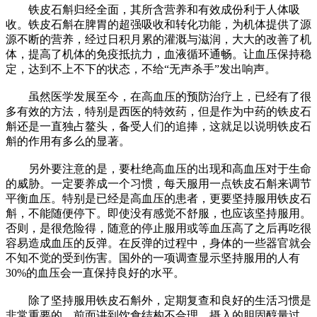
铁皮石斛归经全面，其所含营养和有效成份利于人体吸
收。铁皮石斛在脾胃的超强吸收和转化功能，为机体提供了源
源不断的营养，经过日积月累的灌溉与滋润，大大的改善了机
体，提高了机体的免疫抵抗力，血液循环通畅。让血压保持稳
定，达到不上不下的状态，不给“无声杀手”发出响声。
虽然医学发展至今，在高血压的预防治疗上，已经有了很
多有效的方法，特别是西医的特效药，但是作为中药的铁皮石
斛还是一直独占鳌头，备受人们的追捧，这就足以说明铁皮石
斛的作用有多么的显著。
另外要注意的是，要杜绝高血压的出现和高血压对于生命
的威胁。一定要养成一个习惯，每天服用一点铁皮石斛来调节
平衡血压。特别是已经是高血压的患者，更要坚持服用铁皮石
斛，不能随便停下。即使没有感觉不舒服，也应该坚持服用。
否则，是很危险得，随意的停止服用或等血压高了之后再吃很
容易造成血压的反弹。在反弹的过程中，身体的一些器官就会
不知不觉的受到伤害。国外的一项调查显示坚持服用的人有
30%的血压会一直保持良好的水平。
除了坚持服用铁皮石斛外，定期复查和良好的生活习惯是
非常重要的，前面讲到饮食结构不合理，摄入的胆固醇量过