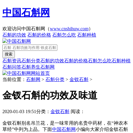
中国石斛网
欢迎访问中国石斛网（
www.cnshihuw.com
）
石斛的功效
石斛的价格
石斛怎么吃
石斛种植
石斛资讯
石斛分类
石斛的功效
石斛的价格
石斛怎么吃
石斛种植
石斛问答
石斛养生
石斛网
网站首页
当前位置：
石斛网
>
石斛分类
>
金钗石斛
>
金钗石斛的功效及味道
2020-01-03 19:51
分类：
金钗石斛
阅读：
金钗石斛别名吊兰花，是一味常用的名贵中药材，在“神农本
草经”中列为上品。下面
中国石斛网
小编向大家介绍金钗石斛