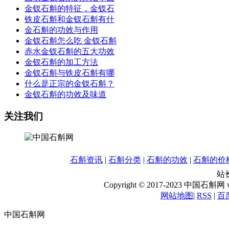
金钗石斛的特征，金钗石
铁皮石斛和金钗石斛有什
金石斛的功效与作用
金钗石斛怎么吃 金钗石斛
赤水金钗石斛的五大功效
金钗石斛的加工方法
金钗石斛与铁皮石斛有哪
什么是正宗的金钗石斛？
金钗石斛的功效及味道
关注我们
石斛资讯
|
石斛分类
|
石斛的功效
|
石斛的价
站长
Copyright © 2017-2023 中国石斛网 www
网站地图
|
RSS
|
百
中国石斛网