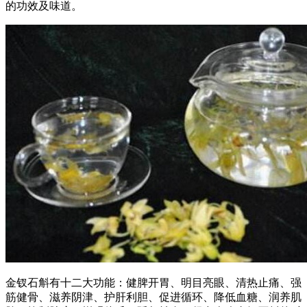
的功效及味道。
金钗石斛有十二大功能：健脾开胃、明目亮眼、清热止痛、强
筋健骨、滋养阴津、护肝利胆、促进循环、降低血糖、润养肌