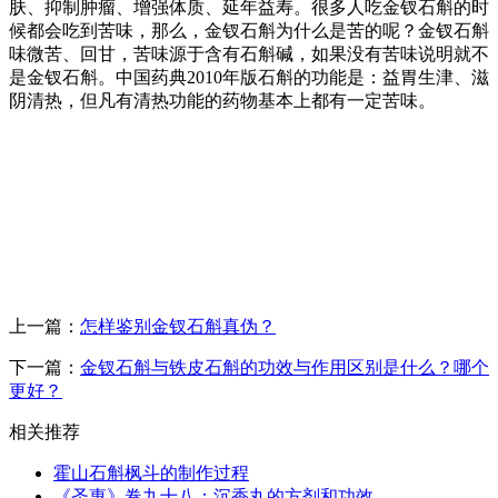
肤、抑制肿瘤、增强体质、延年益寿。很多人吃金钗石斛的时
候都会吃到苦味，那么，金钗石斛为什么是苦的呢？金钗石斛
味微苦、回甘，苦味源于含有石斛碱，如果没有苦味说明就不
是金钗石斛。中国药典2010年版石斛的功能是：益胃生津、滋
阴清热，但凡有清热功能的药物基本上都有一定苦味。
上一篇：
怎样鉴别金钗石斛真伪？
下一篇：
金钗石斛与铁皮石斛的功效与作用区别是什么？哪个
更好？
相关推荐
霍山石斛枫斗的制作过程
《圣惠》卷九十八：沉香丸的方剂和功效