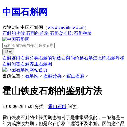
中国石斛网
欢迎访问中国石斛网（
www.cnshihuw.com
）
石斛的功效
石斛的价格
石斛怎么吃
石斛种植
石斛资讯
石斛分类
石斛的功效
石斛的价格
石斛怎么吃
石斛种植
石斛问答
石斛养生
石斛网
网站首页
当前位置：
石斛网
>
石斛分类
>
霍山石斛
>
霍山铁皮石斛的鉴别方法
2019-06-26 15:02
分类：
霍山石斛
阅读：
霍山铁皮石斛的生长周期也相对于是非常缓慢的，一般都是三
年为成熟收割期，但是它在价格上远远不及米斛。因为这个品