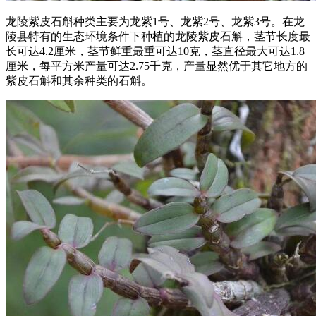
龙陵紫皮石斛种类主要为龙紫1号、龙紫2号、龙紫3号。在龙
陵县特有的生态环境条件下种植的龙陵紫皮石斛，茎节长度最
长可达4.2厘米，茎节鲜重最重可达10克，茎直径最大可达1.8
厘米，每平方米产量可达2.75千克，产量显然优于其它地方的
紫皮石斛和其余种类的石斛。