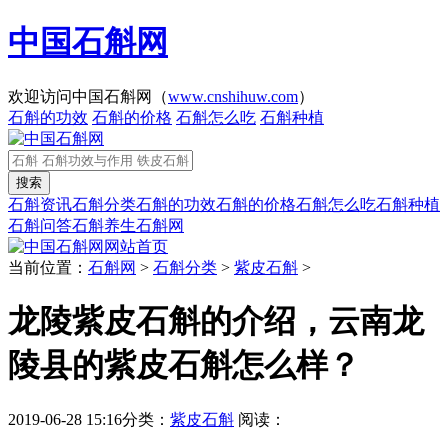
中国石斛网
欢迎访问中国石斛网（
www.cnshihuw.com
）
石斛的功效
石斛的价格
石斛怎么吃
石斛种植
石斛资讯
石斛分类
石斛的功效
石斛的价格
石斛怎么吃
石斛种植
石斛问答
石斛养生
石斛网
网站首页
当前位置：
石斛网
>
石斛分类
>
紫皮石斛
>
龙陵紫皮石斛的介绍，云南龙
陵县的紫皮石斛怎么样？
2019-06-28 15:16
分类：
紫皮石斛
阅读：