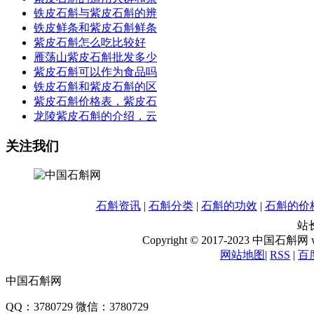
铁皮石斛与紫皮石斛的辨
铁皮鲜条和紫皮石斛鲜条
紫皮石斛怎么吃比较好
雁荡山紫皮石斛批发多少
紫皮石斛可以作为食品吗
铁皮石斛和紫皮石斛的区
紫皮石斛价格表，紫皮石
龙陵紫皮石斛的介绍，云
关注我们
石斛资讯
|
石斛分类
|
石斛的功效
|
石斛的价
站长
Copyright © 2017-2023 中国石斛网 www
网站地图
|
RSS
|
百
中国石斛网
QQ：3780729 微信：3780729