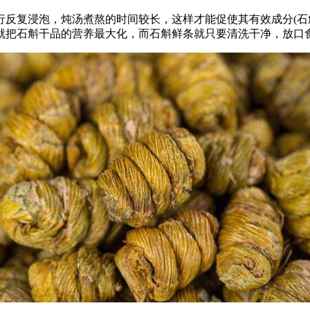
行反复浸泡，炖汤煮熬的时间较长，这样才能促使其有效成分(石
就把石斛干品的营养最大化，而石斛鲜条就只要清洗干净，放口