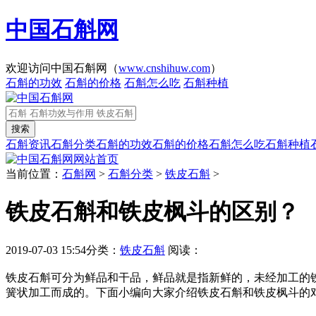
中国石斛网
欢迎访问中国石斛网（
www.cnshihuw.com
）
石斛的功效
石斛的价格
石斛怎么吃
石斛种植
石斛资讯
石斛分类
石斛的功效
石斛的价格
石斛怎么吃
石斛种植
网站首页
当前位置：
石斛网
>
石斛分类
>
铁皮石斛
>
铁皮石斛和铁皮枫斗的区别？
2019-07-03 15:54
分类：
铁皮石斛
阅读：
铁皮石斛可分为鲜品和干品，鲜品就是指新鲜的，未经加工的
簧状加工而成的。下面小编向大家介绍铁皮石斛和铁皮枫斗的