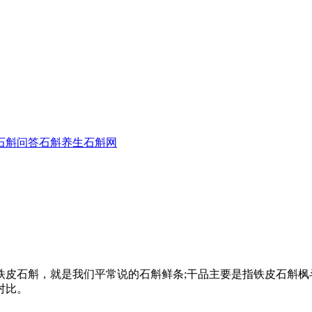
石斛问答
石斛养生
石斛网
铁皮石斛，就是我们平常说的石斛鲜条;干品主要是指铁皮石斛枫
对比。