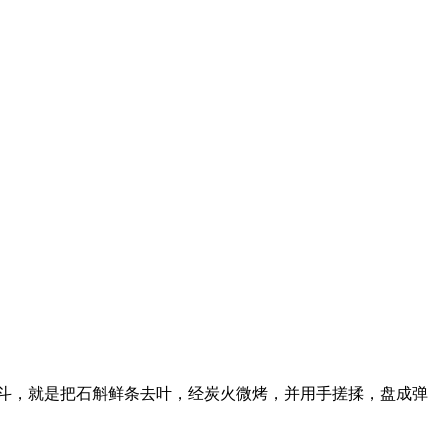
斗，就是把石斛鲜条去叶，经炭火微烤，并用手搓揉，盘成弹