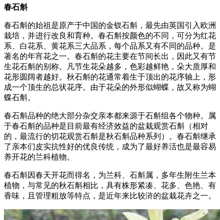
春石斛
春石斛的始祖是原产于中国的金钗石斛，最先由英国引入欧洲
栽培，并进行改良和育种。春石斛按颜色的不同，可分为红花
系、白花系、黄花系三大品系，每个品系又有不同的品种。是
著名的年宵花之一。春石斛的花主要在节间长出，因此又有节
生花石斛的别称。凡节生花朵越多，色彩越鲜艳，朵大质厚和
花形圆阔者越好。秋石斛的花通常着生于顶出的花序轴上，形
成一个顶生的总状花序。由于花朵的外形似蝴蝶，故又称为蝴
蝶石斛。
春石斛品种的绝大部分杂交亲本都来源于石斛组各个物种。属
于春石斛的品种是目前最有经济效益的盆栽观赏石斛（相对
的，最流行的切花观赏石斛是秋石斛品种系列）。春石斛继承
了亲本们皮实抗性好的优良传统，成为了最好养活也是最容易
养开花的兰科植物。
春石斛因春天开花而得名，为兰科、石斛属，多年生附生兰本
植物，与常见的秋石斛相比，具有株形紧凑、花多、色艳、有
香味，且管理粗放等特点，是近年来比较浒的盆栽花卉之一。