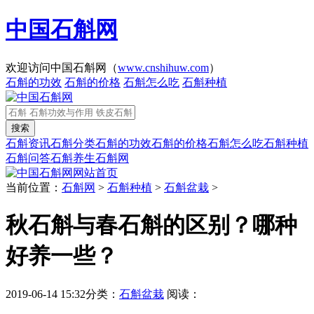
中国石斛网
欢迎访问中国石斛网（
www.cnshihuw.com
）
石斛的功效
石斛的价格
石斛怎么吃
石斛种植
石斛资讯
石斛分类
石斛的功效
石斛的价格
石斛怎么吃
石斛种植
石斛问答
石斛养生
石斛网
网站首页
当前位置：
石斛网
>
石斛种植
>
石斛盆栽
>
秋石斛与春石斛的区别？哪种
好养一些？
2019-06-14 15:32
分类：
石斛盆栽
阅读：