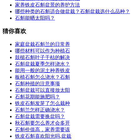
家养铁皮石斛盆景的养护方法
哪些种类的石斛适合做盆栽？石斛盆栽选什么品种？
石斛能晒太阳吗？
猜你喜欢
家庭盆栽石斛兰的日常养
哪些材料可以作为种植石
鼓槌石斛叶子干枯的解决
石斛盆栽夏季怎样浇水？
能用一般的泥土种养铁皮
板植石斛怎么浇水？石斛
石斛种殖的注意事项
石斛盆栽可以直接放太阳
石斛花期能施肥吗？
铁皮石斛发芽了怎么栽种
石斛兰怎样正确浇水？
石斛盆栽需要换盆吗？
秋石斛要怎么养才会多开
石斛价值高，家养需要该
铁皮石斛喜欢阳光吗,盆栽