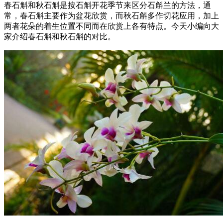
春石斛和秋石斛是按石斛开花季节来区分石斛兰的方法，通
常，春石斛主要作为盆花欣赏，而秋石斛多作切花应用，加上
两者花朵的着生位置不同而在欣赏上各有特点。今天小编向大
家介绍春石斛和秋石斛的对比。