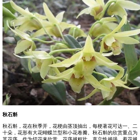
秋石斛
秋石斛，花在秋季开，花梗由茎顶抽出，每梗著花可达一、二
十朵，花形有大花蝴蝶兰型和小花卷瓣。秋石斛的欣赏重点为
其花序，作为切花来欣赏，花序越粗壮，直立性越强，着花越