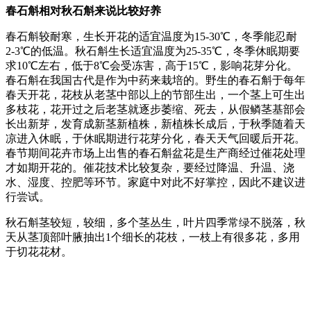
春石斛相对秋石斛来说比较好养
春石斛较耐寒，生长开花的适宜温度为15-30℃，冬季能忍耐
2-3℃的低温。秋石斛生长适宜温度为25-35℃，冬季休眠期要
求10℃左右，低于8℃会受冻害，高于15℃，影响花芽分化。
春石斛在我国古代是作为中药来栽培的。野生的春石斛于每年
春天开花，花枝从老茎中部以上的节部生出，一个茎上可生出
多枝花，花开过之后老茎就逐步萎缩、死去，从假鳞茎基部会
长出新芽，发育成新茎新植株，新植株长成后，于秋季随着天
凉进入休眠，于休眠期进行花芽分化，春天天气回暖后开花。
春节期间花卉市场上出售的春石斛盆花是生产商经过催花处理
才如期开花的。催花技术比较复杂，要经过降温、升温、浇
水、湿度、控肥等环节。家庭中对此不好掌控，因此不建议进
行尝试。
秋石斛茎较短，较细，多个茎丛生，叶片四季常绿不脱落，秋
天从茎顶部叶腋抽出1个细长的花枝，一枝上有很多花，多用
于切花花材。