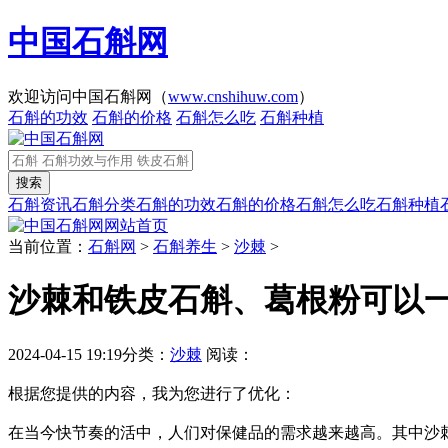
中国石斛网
欢迎访问中国石斛网（
www.cnshihuw.com
）
石斛的功效
石斛的价格
石斛怎么吃
石斛种植
石斛资讯
石斛分类
石斛的功效
石斛的价格
石斛怎么吃
石斛种植
网站首页
当前位置：
石斛网
>
石斛养生
>
沙棘
>
沙棘和铁皮石斛、葛根粉可以
2024-04-15 19:19
分类：
沙棘
阅读：
根据您提供的内容，我为您进行了优化：
在当今快节奏的活中，人们对保健品的需求越来越高。其中沙