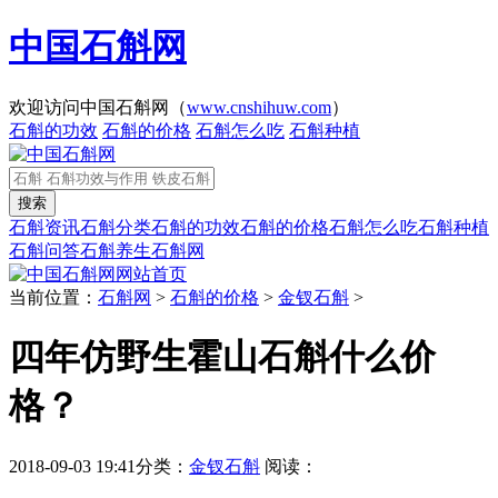
中国石斛网
欢迎访问中国石斛网（
www.cnshihuw.com
）
石斛的功效
石斛的价格
石斛怎么吃
石斛种植
石斛资讯
石斛分类
石斛的功效
石斛的价格
石斛怎么吃
石斛种植
石斛问答
石斛养生
石斛网
网站首页
当前位置：
石斛网
>
石斛的价格
>
金钗石斛
>
四年仿野生霍山石斛什么价
格？
2018-09-03 19:41
分类：
金钗石斛
阅读：