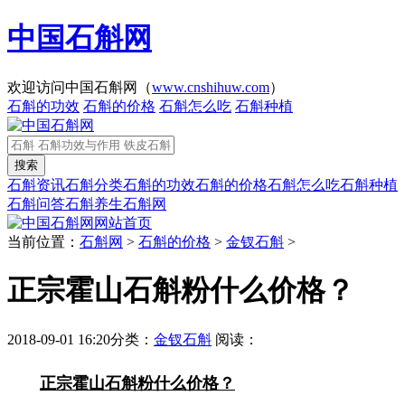
中国石斛网
欢迎访问中国石斛网（
www.cnshihuw.com
）
石斛的功效
石斛的价格
石斛怎么吃
石斛种植
石斛资讯
石斛分类
石斛的功效
石斛的价格
石斛怎么吃
石斛种植
石斛问答
石斛养生
石斛网
网站首页
当前位置：
石斛网
>
石斛的价格
>
金钗石斛
>
正宗霍山石斛粉什么价格？
2018-09-01 16:20
分类：
金钗石斛
阅读：
正宗霍山石斛粉什么价格？