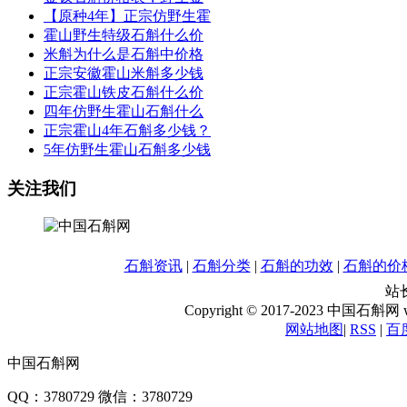
【原种4年】正宗仿野生霍
霍山野生特级石斛什么价
米斛为什么是石斛中价格
正宗安徽霍山米斛多少钱
正宗霍山铁皮石斛什么价
四年仿野生霍山石斛什么
正宗霍山4年石斛多少钱？
5年仿野生霍山石斛多少钱
关注我们
石斛资讯
|
石斛分类
|
石斛的功效
|
石斛的价
站长
Copyright © 2017-2023 中国石斛网 www
网站地图
|
RSS
|
百
中国石斛网
QQ：3780729 微信：3780729