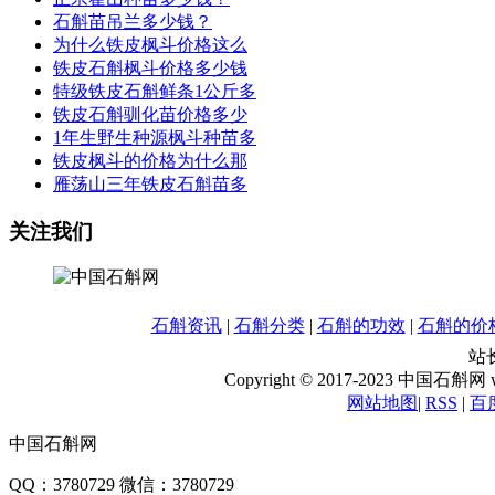
石斛苗吊兰多少钱？
为什么铁皮枫斗价格这么
铁皮石斛枫斗价格多少钱
特级铁皮石斛鲜条1公斤多
铁皮石斛驯化苗价格多少
1年生野生种源枫斗种苗多
铁皮枫斗的价格为什么那
雁荡山三年铁皮石斛苗多
关注我们
石斛资讯
|
石斛分类
|
石斛的功效
|
石斛的价
站长
Copyright © 2017-2023 中国石斛网 www
网站地图
|
RSS
|
百
中国石斛网
QQ：3780729 微信：3780729