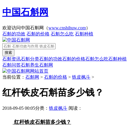
中国石斛网
欢迎访问中国石斛网（
www.cnshihuw.com
）
石斛的功效
石斛的价格
石斛怎么吃
石斛种植
石斛资讯
石斛分类
石斛的功效
石斛的价格
石斛怎么吃
石斛种植
石斛问答
石斛养生
石斛网
网站首页
当前位置：
石斛网
>
石斛的价格
>
铁皮枫斗
>
红杆铁皮石斛苗多少钱？
2018-09-05 00:05
分类：
铁皮枫斗
阅读：
红杆铁皮石斛苗多少钱？