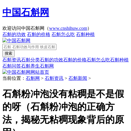
中国石斛网
欢迎访问中国石斛网（
www.cnshihuw.com
）
石斛的功效
石斛的价格
石斛怎么吃
石斛种植
石斛资讯
石斛分类
石斛的功效
石斛的价格
石斛怎么吃
石斛种植
石斛问答
石斛养生
石斛网
网站首页
当前位置：
石斛网
>
石斛资讯
>
石斛新闻
>
石斛粉冲泡没有粘稠是不是假
的呀（石斛粉冲泡的正确方
法，揭秘无粘稠现象背后的原