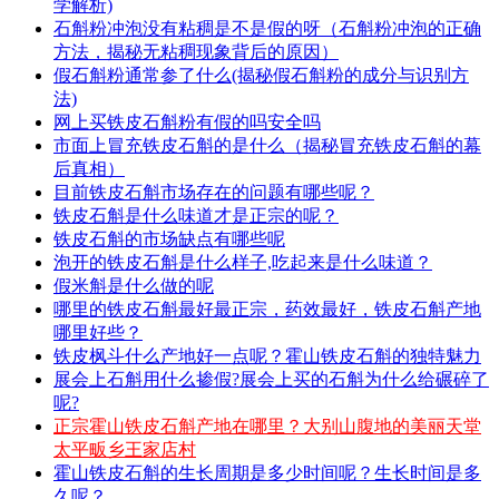
学解析)
石斛粉冲泡没有粘稠是不是假的呀（石斛粉冲泡的正确
方法，揭秘无粘稠现象背后的原因）
假石斛粉通常参了什么(揭秘假石斛粉的成分与识别方
法)
网上买铁皮石斛粉有假的吗安全吗
市面上冒充铁皮石斛的是什么（揭秘冒充铁皮石斛的幕
后真相）
目前铁皮石斛市场存在的问题有哪些呢？
铁皮石斛是什么味道才是正宗的呢？
铁皮石斛的市场缺点有哪些呢
泡开的铁皮石斛是什么样子,吃起来是什么味道？
假米斛是什么做的呢
哪里的铁皮石斛最好最正宗，药效最好，铁皮石斛产地
哪里好些？
铁皮枫斗什么产地好一点呢？霍山铁皮石斛的独特魅力
展会上石斛用什么掺假?展会上买的石斛为什么给碾碎了
呢?
正宗霍山铁皮石斛产地在哪里？大别山腹地的美丽天堂
太平畈乡王家店村
霍山铁皮石斛的生长周期是多少时间呢？生长时间是多
久呢？