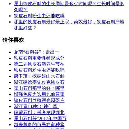
霍山铁皮石斛的生长周期是多少时间呢？生长时间是多
久呢？
铁皮石斛粉生虫还能吃吗
哪里的铁皮石斛最好最正宗，药效最好，铁皮石斛产地
哪里好些？
猜你喜欢
龙南“石斛谷”：走出一
铁皮石斛重要性状形成分
第二届铁皮石斛养生节在
铁皮石斛粉生虫还能吃吗
唐玉琪：挖掘好山水石斛
浙江建德率先攻克铁皮石
霍山石斛那里的好？哪里
增强免疫力选用九仙尊霍
铁皮石斛养殖观光园落户
浙江青山种出“神仙草”
瑙蒙石斛：科考发现缅北
霍山石斛获“2017年中国百
越来越多的市民在家种盆