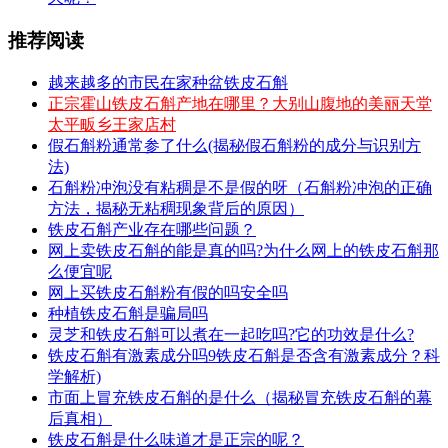
推荐阅读
越来越多的市民在家种盆铁皮石斛
正宗霍山铁皮石斛产地在哪里？大别山腹地的美丽天堂
太平畈乡王家店村
假石斛粉通常参了什么(揭秘假石斛粉的成分与识别方
法)
石斛粉冲泡没有粘稠是不是假的呀（石斛粉冲泡的正确
方法，揭秘无粘稠现象背后的原因）
铁皮石斛产业存在哪些问题？
网上卖铁皮石斛的能是真的吗?为什么网上的铁皮石斛那
么便宜呢
网上买铁皮石斛粉有假的吗安全吗
种植铁皮石斛是骗局吗
灵芝和铁皮石斛可以煮在一起吃吗?它的功效是什么?
铁皮石斛有激素成分吗9铁皮石斛是否含有激素成分？科
学解析)
市面上冒充铁皮石斛的是什么（揭秘冒充铁皮石斛的幕
后真相）
铁皮石斛是什么味道才是正宗的呢？