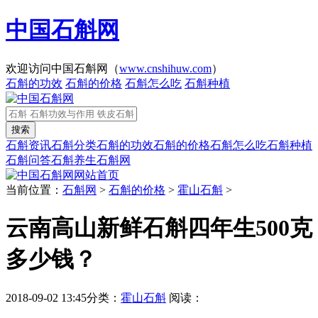
中国石斛网
欢迎访问中国石斛网（
www.cnshihuw.com
）
石斛的功效
石斛的价格
石斛怎么吃
石斛种植
石斛资讯
石斛分类
石斛的功效
石斛的价格
石斛怎么吃
石斛种植
石斛问答
石斛养生
石斛网
网站首页
当前位置：
石斛网
>
石斛的价格
>
霍山石斛
>
云南高山新鲜石斛四年生500克
多少钱？
2018-09-02 13:45
分类：
霍山石斛
阅读：