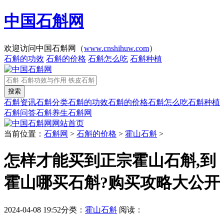
中国石斛网
欢迎访问中国石斛网（
www.cnshihuw.com
）
石斛的功效
石斛的价格
石斛怎么吃
石斛种植
石斛资讯
石斛分类
石斛的功效
石斛的价格
石斛怎么吃
石斛种植
石斛问答
石斛养生
石斛网
网站首页
当前位置：
石斛网
>
石斛的价格
>
霍山石斛
>
怎样才能买到正宗霍山石斛,到
霍山哪买石斛?购买攻略大公开
2024-04-08 19:52
分类：
霍山石斛
阅读：